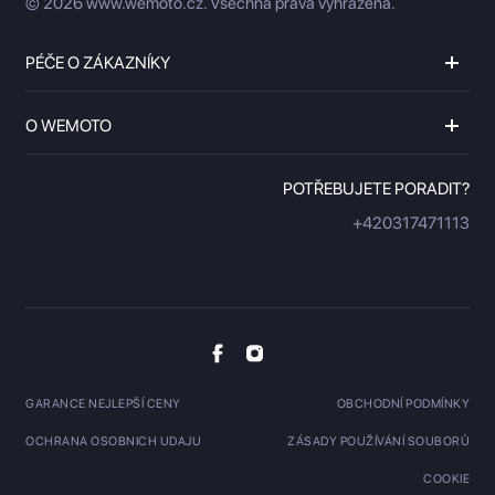
© 2026 www.wemoto.cz.
Všechna práva vyhrazena.
PÉČE O ZÁKAZNÍKY
O WEMOTO
POTŘEBUJETE PORADIT?
+420317471113
GARANCE NEJLEPŠÍ CENY
OBCHODNÍ PODMÍNKY
OCHRANA OSOBNICH UDAJU
ZÁSADY POUŽÍVÁNÍ SOUBORŮ
COOKIE