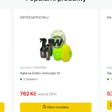
ČISTIČE MOTOCYKLU
MAZ
Kód zboží : PKBW9083
Kód
Sada na čistění motocyklu M
Sad
2 Skladem
1
762 Kč
5
včetně DPH
PŘIDAT DO KOŠÍKU