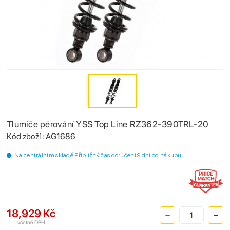
Tlumiče pérování YSS Top Line RZ362-390TRL-20
Kód zboží : AG1686
Na centrálním skladě Přibližný čas doručení 9 dní od nákupu
18,929 Kč
včetně DPH