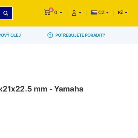
0
0
CZ
Kč
POTŘEBUJETE PORADIT?
ČOVÝ OLEJ
16x21x22.5 mm - Yamaha