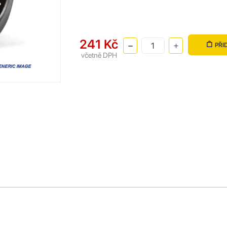
241 Kč
PŘI
včetně DPH