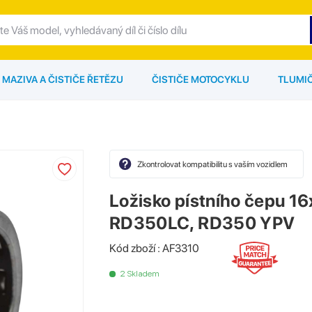
MAZIVA A ČISTIČE ŘETĚZU
ČISTIČE MOTOCYKLU
TLUMI
Zkontrolovat kompatibilitu s vaším vozidlem
Ložisko pístního čepu 
RD350LC, RD350 YPV
Kód zboží : AF3310
2 Skladem