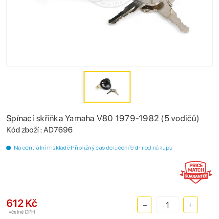
Spínací skříňka Yamaha V80 1979-1982 (5 vodičů)
Kód zboží : AD7696
Na centrálním skladě Přibližný čas doručení 9 dní od nákupu
612 Kč
včetně DPH