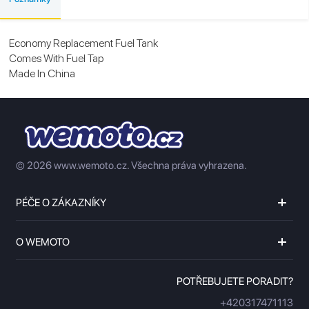
Economy Replacement Fuel Tank
Comes With Fuel Tap
Made In China
© 2026 www.wemoto.cz.
Všechna práva vyhrazena.
PÉČE O ZÁKAZNÍKY
O WEMOTO
POTŘEBUJETE PORADIT?
+420317471113