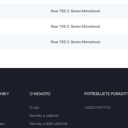
Rear YSS Z-Series Monoshock
Rear YSS Z-Series Monoshock
Rear YSS Z-Series Monoshock
ZNÍKY
O WEMOTO
POTŘEBUJETE PORADIT
O nás
+420317471113
Novinky a události
upu
Návody a další užitečné