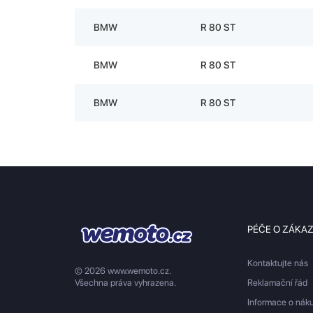
BMW
R 80 ST
BMW
R 80 ST
BMW
R 80 ST
PÉČE O ZÁKA
Kontaktujte nás
© 2026 www.wemoto.cz.
Všechna práva vyhrazena.
Reklamační řád
Informace o nák