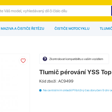
MAZIVA A ČISTIČE ŘETĚZU
ČISTIČE MOTOCYKLU
TLUMI
Zkontrolovat kompatibilitu s vaším vozidlem
Tlumič pérování YSS T
Kód zboží : AC9499
Na centrálním skladě Přibližný čas doručení 9 dní