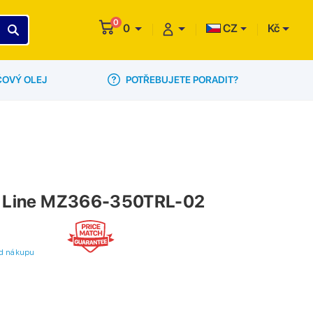
0
0
CZ
Kč
POTŘEBUJETE PORADIT?
ČOVÝ OLEJ
op Line MZ366-350TRL-02
 od nákupu