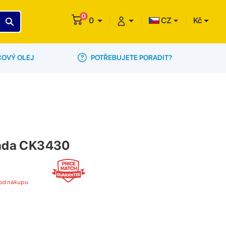
0
0
CZ
Kč
POTŘEBUJETE PORADIT?
ČOVÝ OLEJ
sada CK3430
í od nákupu