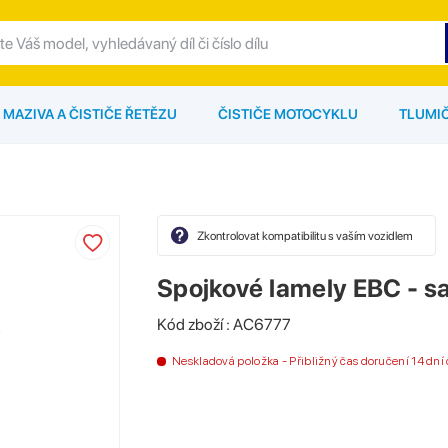
MAZIVA A ČISTIČE ŘETĚZU
ČISTIČE MOTOCYKLU
TLUMI
Zkontrolovat kompatibilitu s vaším vozidlem
Spojkové lamely EBC - 
Kód zboží : AC6777
Neskladová položka - Přibližný čas doručení 14 dn