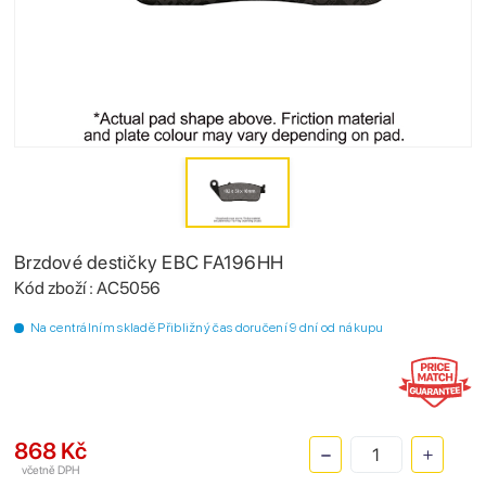
Brzdové destičky EBC FA196HH
Kód zboží : AC5056
Na centrálním skladě Přibližný čas doručení 9 dní od nákupu
868 Kč
včetně DPH