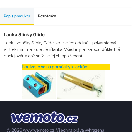
Popis produktu
Poznámky
Lanka Slinky Glide
Lanka značky Slinky Glide jsou velice odolná - polyamidový
vnitřek minimalizuje tření lanka. Všechny lanka jsou důkladně
naolejována což snižuje jejich opotřebení.
Podívejte se na pomůcky k lankům
© 2026 www.wemoto.cz.
Všechna práva vyhrazena.