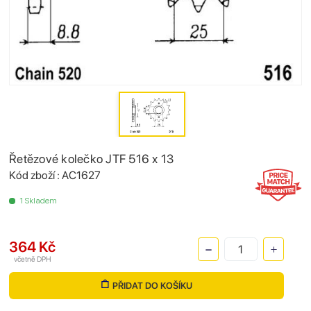
Řetězové kolečko JTF 516 x 13
Kód zboží : AC1627
1 Skladem
364 Kč
včetně DPH
PŘIDAT DO KOŠÍKU