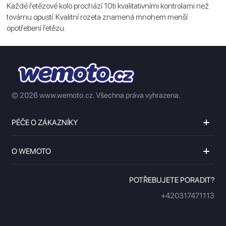
Každé řetězové kolo prochází 10ti kvalitativními kontrolami než
továrnu opustí. Kvalitní rozeta znamená mnohem menší
opotřebení řetězu.
© 2026 www.wemoto.cz.
Všechna práva vyhrazena.
PÉČE O ZÁKAZNÍKY
O WEMOTO
POTŘEBUJETE PORADIT?
+420317471113