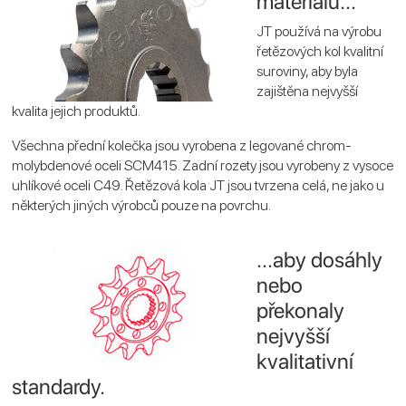
materiálů...
JT používá na výrobu
řetězových kol kvalitní
suroviny, aby byla
zajištěna nejvyšší
kvalita jejich produktů.
Všechna přední kolečka jsou vyrobena z legované chrom-
molybdenové oceli SCM415. Zadní rozety jsou vyrobeny z vysoce
uhlíkové oceli C49. Řetězová kola JT jsou tvrzena celá, ne jako u
některých jiných výrobců pouze na povrchu.
...aby dosáhly
nebo
překonaly
nejvyšší
kvalitativní
standardy.