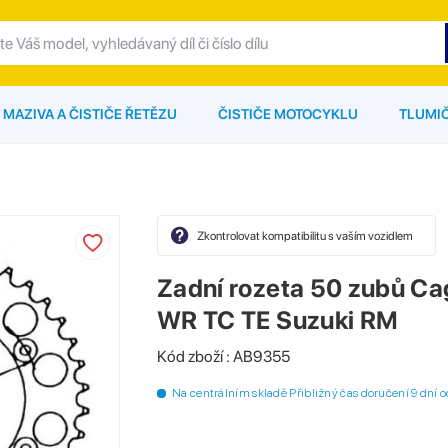
MAZIVA A ČISTIČE ŘETĚZU
ČISTIČE MOTOCYKLU
TLUMI
Zkontrolovat kompatibilitu s vaším vozidlem
Zadní rozeta 50 zubů C
WR TC TE Suzuki RM
Kód zboží : AB9355
Na centrálním skladě Přibližný čas doručení 9 dní