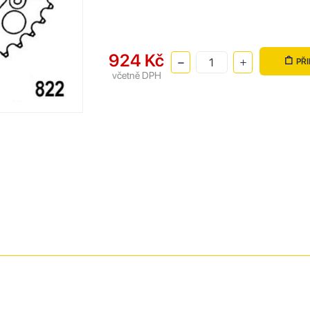
924 Kč
PŘ
včetně DPH