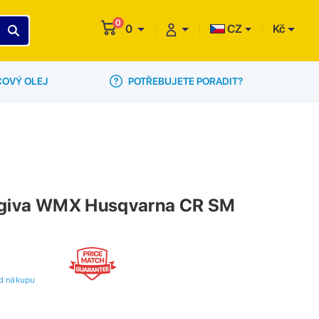
0
0
CZ
Kč
POTŘEBUJETE PORADIT?
ČOVÝ OLEJ
agiva WMX Husqvarna CR SM
 od nákupu