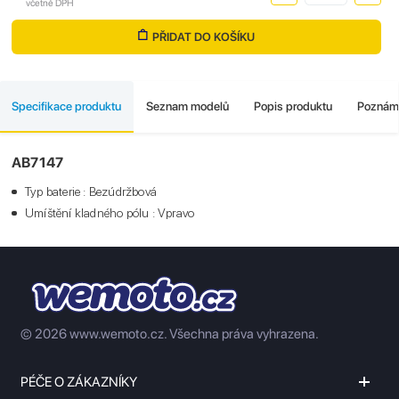
včetně DPH
PŘIDAT DO KOŠÍKU
Specifikace produktu
Seznam modelů
Popis produktu
Poznám
AB7147
Typ baterie : Bezúdržbová
Umíštění kladného pólu : Vpravo
© 2026 www.wemoto.cz.
Všechna práva vyhrazena.
PÉČE O ZÁKAZNÍKY