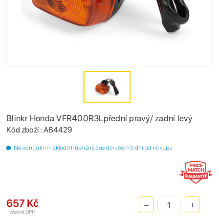
Blinkr Honda VFR400R3Lpřední pravý/ zadní levý
Kód zboží : AB4429
Na centrálním skladě Přibližný čas doručení 9 dní od nákupu
657 Kč
včetně DPH