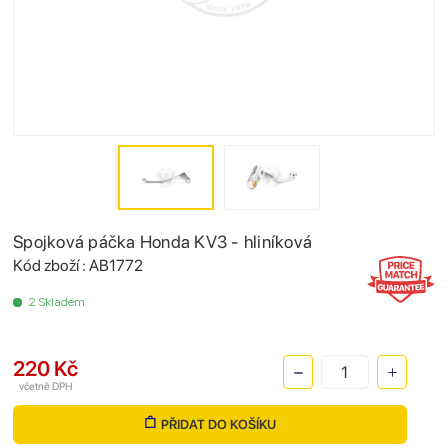
Spojková páčka Honda KV3 - hliníková
Kód zboží : AB1772
2 Skladem
220 Kč
včetně DPH
PŘIDAT DO KOŠÍKU