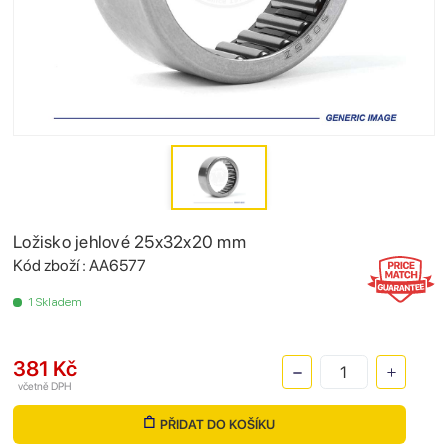
Ložisko jehlové 25x32x20 mm
Kód zboží : AA6577
1 Skladem
381 Kč
včetně DPH
PŘIDAT DO KOŠÍKU