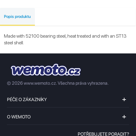
Popis produktu
Made with 52100 bearing steel, heat treated and with an ST13
steel shell.
© 2026 www.wemoto.cz.
Všechna práva vyhrazena.
PÉČE O ZÁKAZNÍKY
O WEMOTO
POTŘEBUJETE PORADIT?