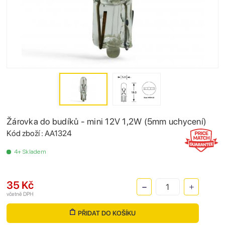
Žárovka do budíků - mini 12V 1,2W (5mm uchycení)
Kód zboží : AA1324
4+ Skladem
35 Kč
včetně DPH
PŘIDAT DO KOŠÍKU